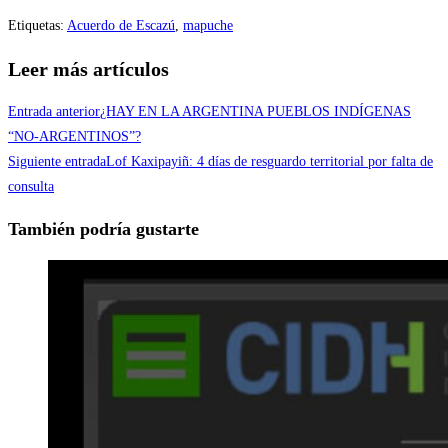
Etiquetas
:
Acuerdo de Escazú
,
mapuche
Leer más artículos
Entrada anterior
¿HAY EN LA ARGENTINA PUEBLOS INDÍGENAS
“NO-ARGENTINOS”?
Siguiente entrada
Lof Kaxipayiñ: 4 días de resguardo territorial por falta de
consulta
También podría gustarte