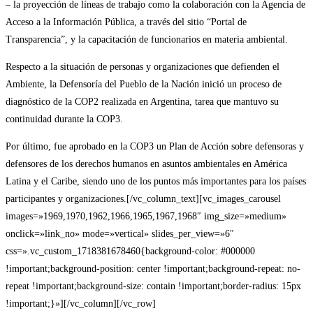
– la proyección de líneas de trabajo como la colaboración con la Agencia de
Acceso a la Información Pública, a través del sitio “Portal de
Transparencia”, y la capacitación de funcionarios en materia ambiental.
Respecto a la situación de personas y organizaciones que defienden el
Ambiente, la Defensoría del Pueblo de la Nación inició un proceso de
diagnóstico de la COP2 realizada en Argentina, tarea que mantuvo su
continuidad durante la COP3.
Por último, fue aprobado en la COP3 un Plan de Acción sobre defensoras y
defensores de los derechos humanos en asuntos ambientales en América
Latina y el Caribe, siendo uno de los puntos más importantes para los países
participantes y organizaciones.[/vc_column_text][vc_images_carousel
images=»1969,1970,1962,1966,1965,1967,1968″ img_size=»medium»
onclick=»link_no» mode=»vertical» slides_per_view=»6″
css=».vc_custom_1718381678460{background-color: #000000
!important;background-position: center !important;background-repeat: no-
repeat !important;background-size: contain !important;border-radius: 15px
!important;}»][/vc_column][/vc_row]