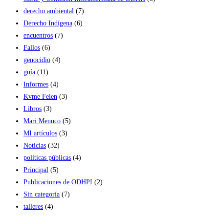
derecho ambiental
(7)
Derecho Indígena
(6)
encuentros
(7)
Fallos
(6)
genocidio
(4)
guía
(11)
Informes
(4)
Kvme Felen
(3)
Libros
(3)
Mari Menuco
(5)
MI artículos
(3)
Noticias
(32)
políticas públicas
(4)
Principal
(5)
Publicaciones de ODHPI
(2)
Sin categoría
(7)
talleres
(4)