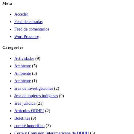
Meta
Acceder
Feed de entradas
Feed de comentarios
WordPress.org
Categories
Actividades
(9)
Ambiente
(5)
Ambiente
(3)
Ambiente
(1)
área de investigaciones
(2)
área de mujeres indígenas
(9)
área jurídica
(21)
Artículos ODHPI
(2)
Boletines
(9)
comité honorífico
(3)
Corte y Comisión Interamericana de DDHH
(5)