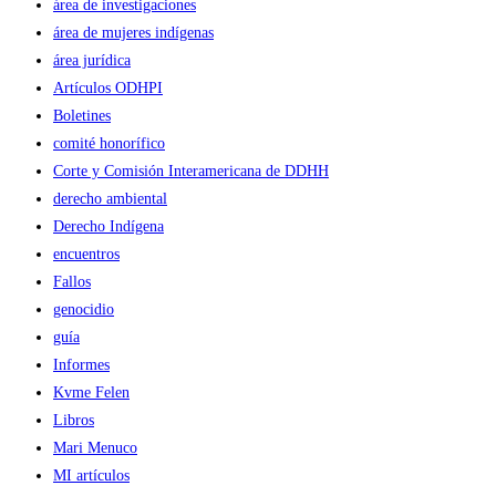
área de investigaciones
área de mujeres indígenas
área jurídica
Artículos ODHPI
Boletines
comité honorífico
Corte y Comisión Interamericana de DDHH
derecho ambiental
Derecho Indígena
encuentros
Fallos
genocidio
guía
Informes
Kvme Felen
Libros
Mari Menuco
MI artículos