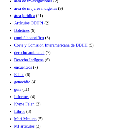
área de investigaciones
(2)
área de mujeres indígenas
(9)
área jurídica
(21)
Artículos ODHPI
(2)
Boletines
(9)
comité honorífico
(3)
Corte y Comisión Interamericana de DDHH
(5)
derecho ambiental
(7)
Derecho Indígena
(6)
encuentros
(7)
Fallos
(6)
genocidio
(4)
guía
(11)
Informes
(4)
Kvme Felen
(3)
Libros
(3)
Mari Menuco
(5)
MI artículos
(3)