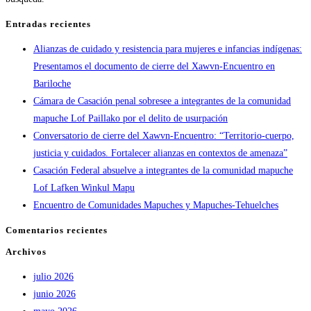
Entradas recientes
Alianzas de cuidado y resistencia para mujeres e infancias indígenas:
Presentamos el documento de cierre del Xawvn-Encuentro en
Bariloche
Cámara de Casación penal sobresee a integrantes de la comunidad
mapuche Lof Paillako por el delito de usurpación
Conversatorio de cierre del Xawvn-Encuentro: “Territorio-cuerpo,
justicia y cuidados. Fortalecer alianzas en contextos de amenaza”
Casación Federal absuelve a integrantes de la comunidad mapuche
Lof Lafken Winkul Mapu
Encuentro de Comunidades Mapuches y Mapuches-Tehuelches
Comentarios recientes
Archivos
julio 2026
junio 2026