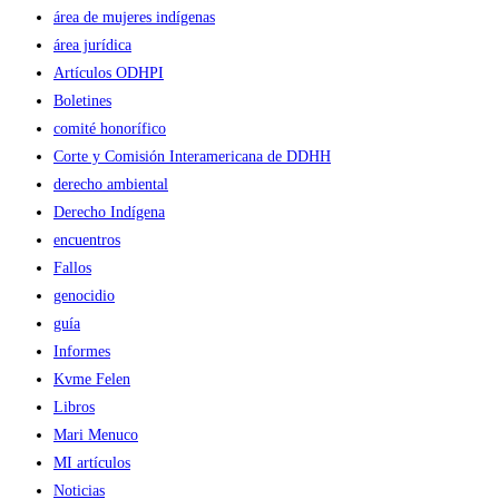
área de mujeres indígenas
área jurídica
Artículos ODHPI
Boletines
comité honorífico
Corte y Comisión Interamericana de DDHH
derecho ambiental
Derecho Indígena
encuentros
Fallos
genocidio
guía
Informes
Kvme Felen
Libros
Mari Menuco
MI artículos
Noticias