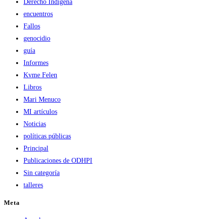
Derecho Indígena
encuentros
Fallos
genocidio
guía
Informes
Kvme Felen
Libros
Mari Menuco
MI artículos
Noticias
políticas públicas
Principal
Publicaciones de ODHPI
Sin categoría
talleres
Meta