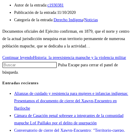
Autor de la entrada:
c1930381
Publicación de la entrada:
11/10/2020
Categoría de la entrada:
Derecho Indígena
/
Noticias
Documentos oficiales del Ejército confirman, en 1879, que el norte y centro
de la actual jurisdicción neuquina eran territorio permanente de numerosa
población mapuche, que se dedicaba a la actividad…
Continuar leyendo
Historia: la preexistencia mapuche y la violencia militar
Pulsa Escape para cerrar el panel de
búsqueda.
Entradas recientes
Alianzas de cuidado y resistencia para mujeres e infancias indígenas:
Presentamos el documento de cierre del Xawvn-Encuentro en
Bariloche
Cámara de Casación penal sobresee a integrantes de la comunidad
mapuche Lof Paillako por el delito de usurpación
Conversatorio de cierre del Xawvn-Encuentro: “Territorio-cuerpo,