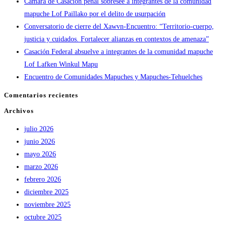
Cámara de Casación penal sobresee a integrantes de la comunidad
mapuche Lof Paillako por el delito de usurpación
Conversatorio de cierre del Xawvn-Encuentro: “Territorio-cuerpo,
justicia y cuidados. Fortalecer alianzas en contextos de amenaza”
Casación Federal absuelve a integrantes de la comunidad mapuche
Lof Lafken Winkul Mapu
Encuentro de Comunidades Mapuches y Mapuches-Tehuelches
Comentarios recientes
Archivos
julio 2026
junio 2026
mayo 2026
marzo 2026
febrero 2026
diciembre 2025
noviembre 2025
octubre 2025