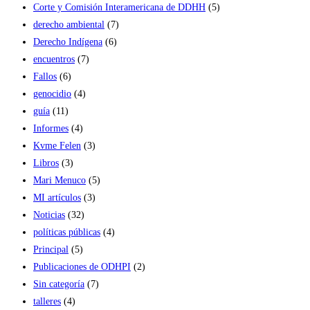
Corte y Comisión Interamericana de DDHH
(5)
derecho ambiental
(7)
Derecho Indígena
(6)
encuentros
(7)
Fallos
(6)
genocidio
(4)
guía
(11)
Informes
(4)
Kvme Felen
(3)
Libros
(3)
Mari Menuco
(5)
MI artículos
(3)
Noticias
(32)
políticas públicas
(4)
Principal
(5)
Publicaciones de ODHPI
(2)
Sin categoría
(7)
talleres
(4)