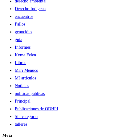
derecho ambiental
Derecho Indígena
encuentros
Fallos
genocidio
guía
Informes
Kvme Felen
Libros
Mari Menuco
MI artículos
Noticias
políticas públicas
Principal
Publicaciones de ODHPI
Sin categoría
talleres
Meta